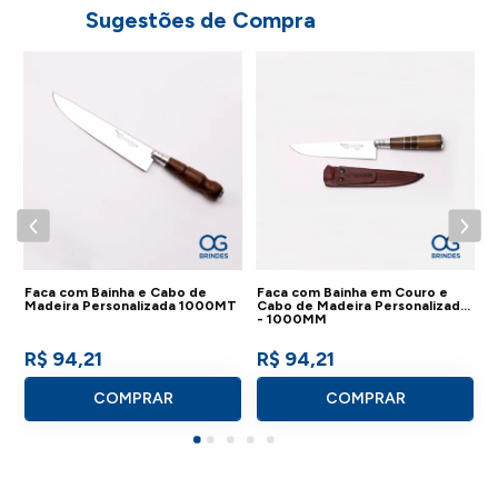
Sugestões de Compra
-
Cabo:
Revestido com madeira;
F
o
C
-
Bainha:
Produzida em couro legítimo;
-
-
Aço Inoxidável:
O material possui grande dureza,
mantendo assim, o fio por muito tempo, além disso,
dispõe de uma excelente resistência a oxidação;
Faca com Bainha e Cabo de
Faca com Bainha em Couro e
- Peso: 291g;
Madeira Personalizada 1000MT
Cabo de Madeira Personalizada
- 1000MM
R$ 94,21
R$ 94,21
- Dimensões: 3x6x34cm.
COMPRAR
COMPRAR
IMPORTANTE:
Consulte a aba personalização para saber detalhes