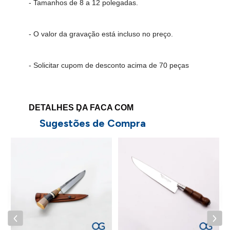
- Tamanhos de 8 a 12 polegadas.
- O valor da gravação está incluso no preço.
- Solicitar cupom de desconto acima de 70 peças
DETALHES DA FACA COM
BAINHA GAÚCHA PERSONALIZADA
Sugestões de Compra
-
Cabo Oval:
Revestimento em osso;
F
a
C
-
Bainha:
Produzida em couro legítimo;
-
Aço de Carbono:
O material possui grande
dureza, mantendo assim, o fio por muito tempo,