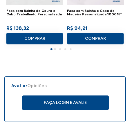
além disso, dispõe de uma excelente resistência a
Faca com Bainha de Couro e
Faca com Bainha e Cabo de
oxidação;
Cabo Trabalhado Personalizada
Madeira Personalizada 1000MT
R$ 138,32
R$ 94,21
- Peso: 291g;
COMPRAR
COMPRAR
- Modelos:
- 8''
: Dimensão: 3 x 6 x 34 cm.
- 9''
: Dimensão: 3 x 6 x 36 cm.
- 10''
:Dimensão: 3 x 6 x 39 cm.
Avaliar
Opiniões
- 11''
:Dimensão: 3 x 6 x 41 cm.
- 12''
:Dimensão: 3 x 6 x 44 cm.
FAÇA LOGIN E AVALIE