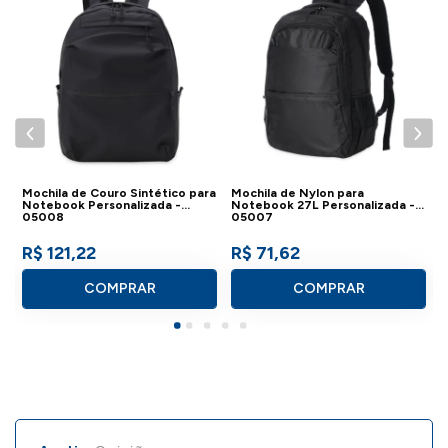
Mochila de Couro Sintético para
Mochila de Nylon para
M
Notebook Personalizada -
Notebook 27L Personalizada -
N
05008
05007
R$ 121,22
R$ 71,62
COMPRAR
COMPRAR