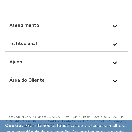
Atendimento
Institucional
Ajuda
Área do Cliente
OG BRINDES PROMOCIONAIS LTDA - CNPJ 19.641.020/0001-70 | IE
90654420-24 - Rodovia Curitiba - Ponta Grossa BR-277, 1753 - Mossunguê,
Cookies:
Guardamos estatísticas de visitas para melhorar
Curitiba - PR, 82305-100 © Todos os direitos reservados.
sua experiência de navegação. Ao continuar navegando,