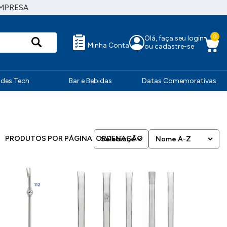
MPRESA
0
Olá, faça seu login
Minha Conta
ou cadastre-se
ndes Tech
Bar e Bebidas
Datas Comemorativas