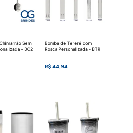
Chimarrão Sem
Bomba de Tereré com
onalizada - BC2
Rosca Personalizada - BTR
R$ 44,94