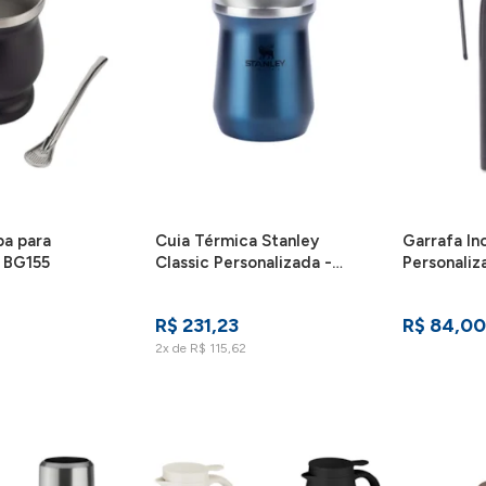
a para
Cuia Térmica Stanley
Garrafa Ino
 BG155
Classic Personalizada -
Personaliz
CTS
R$ 231,23
R$ 84,00
2x de R$ 115,62