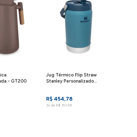
ica
Jug Térmico Flip Straw
zada - GT200
Stanley Personalizado
Cor:Branco
R$ 454,78
3x de R$ 151,59