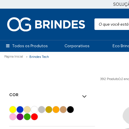
SOLUÇ
Todos os Produtos
Corporativos
Eco Brin
Brindes Tech
392 Produto(s)
enc
COR