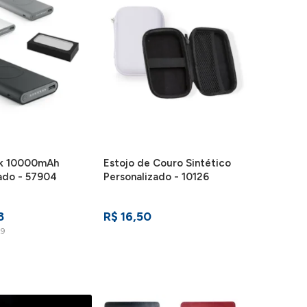
k 10000mAh
Estojo de Couro Sintético
ado - 57904
Personalizado - 10126
8
R$ 16,50
29