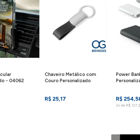
cular
Chaveiro Metálico com
Power Ban
do - 04062
Couro Personalizado
Personaliz
R$ 25,17
R$ 254,5
2x de R$ 127,