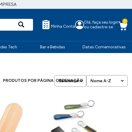
MPRESA
0
Olá, faça seu login
Minha Conta
ou cadastre-se
ndes Tech
Bar e Bebidas
Datas Comemorativas