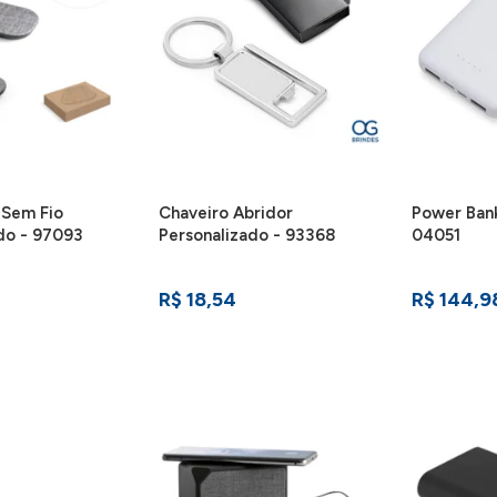
 Sem Fio
Chaveiro Abridor
Power Bank
do - 97093
Personalizado - 93368
04051
R$ 18,54
R$ 144,9