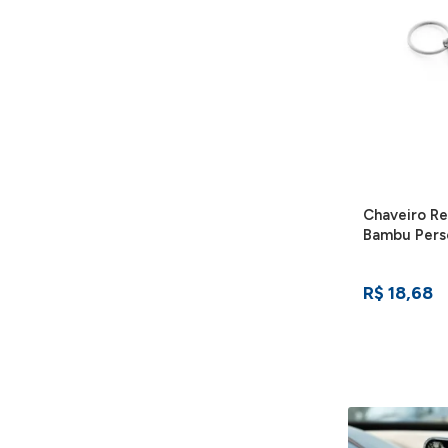
Chaveiro R
Bambu Perso
95071-160
R$ 18,68