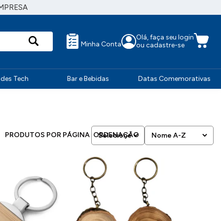
MPRESA
Olá, faça seu login
Minha Conta
ou cadastre-se
ndes Tech
Bar e Bebidas
Datas Comemorativas