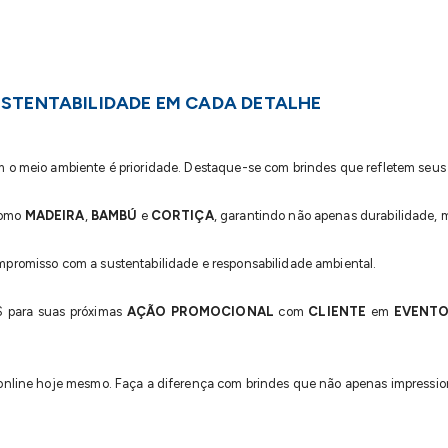
STENTABILIDADE EM CADA DETALHE
meio ambiente é prioridade. Destaque-se com brindes que refletem seus v
como
MADEIRA
,
BAMBÚ
e
CORTIÇA
, garantindo não apenas durabilidade,
promisso com a sustentabilidade e responsabilidade ambiental.
 para suas próximas
AÇÃO PROMOCIONAL
com
CLIENTE
em
EVENT
line hoje mesmo. Faça a diferença com brindes que não apenas impressi