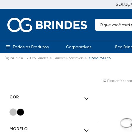
SOLUÇ
Todos os Produtos
Corporativos
Eco Brin
Eco Brindes
Brindes Reciclaveis
Chaveiros Eco
10 Produto(s)
enco
COR
MODELO