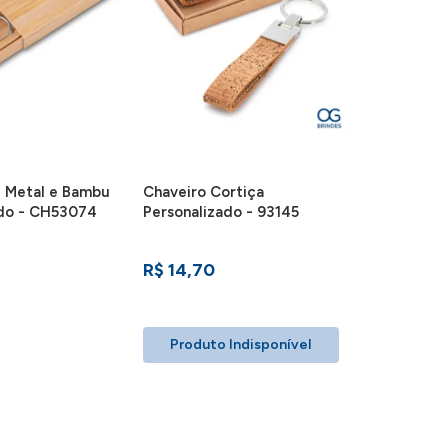
e Metal e Bambu
Chaveiro Cortiça
ado - CH53074
Personalizado - 93145
R$ 14,70
Produto Indisponível