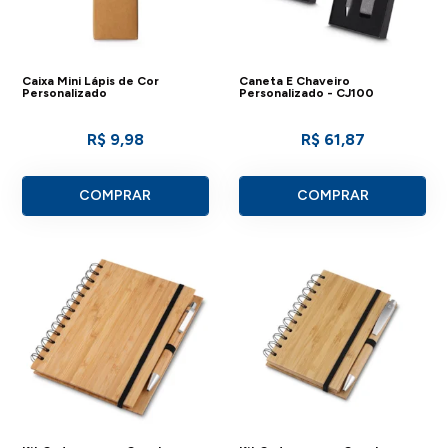
Caixa Mini Lápis de Cor
Caneta E Chaveiro
Personalizado
Personalizado - CJ100
R$ 9,98
R$ 61,87
COMPRAR
COMPRAR