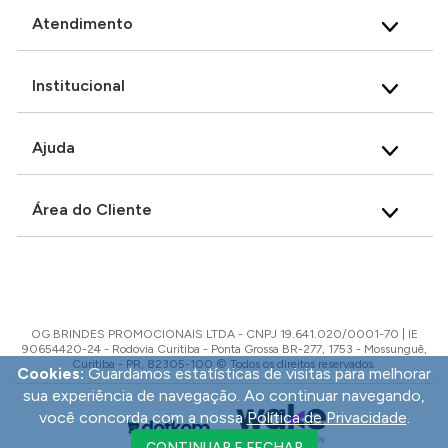
Atendimento
Institucional
Ajuda
Área do Cliente
OG BRINDES PROMOCIONAIS LTDA - CNPJ 19.641.020/0001-70 | IE
90654420-24 - Rodovia Curitiba - Ponta Grossa BR-277, 1753 - Mossunguê,
Curitiba - PR, 82305-100 © Todos os direitos reservados.
Cookies:
Guardamos estatísticas de visitas para melhorar
sua experiência de navegação. Ao continuar navegando,
você concorda com a nossa
Política de Privacidade
.
CONTINUAR E FECHAR