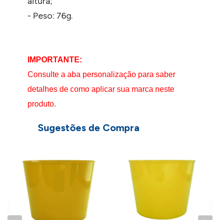
altura;
- Peso: 76g.
IMPORTANTE:
Consulte a aba personalização para saber
detalhes de como aplicar sua marca neste
produto.
Sugestões de Compra
B
P