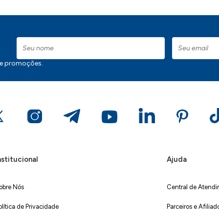
 e promoções.
nstitucional
Ajuda
obre Nós
Central de Atend
olítica de Privacidade
Parceiros e Afiliad