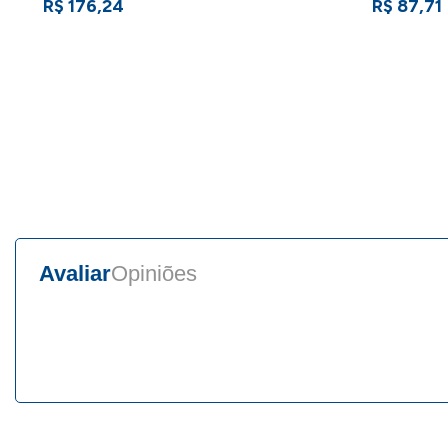
R$ 176,24
R$ 87,71
Avaliar
Opiniões