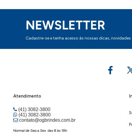
NEWSLETTER
Cadastre-se e tenha acesso às nossas dicas, novidades
Atendimento
I
(41) 3082-3800
S
(41) 3082-3800
contato@ogbrindes.com.br
P
Normal de Seg a Sex. das 8 às 18h