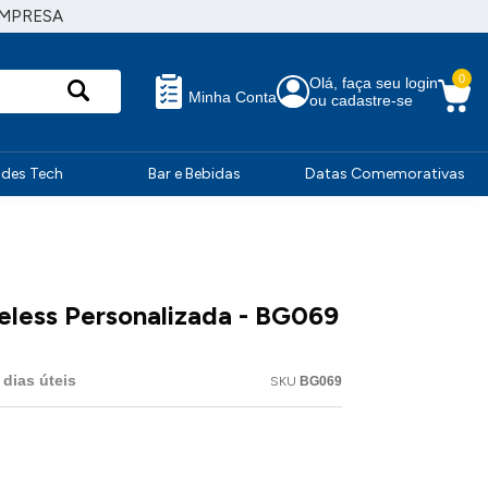
EMPRESA
0
Olá, faça seu login
Minha Conta
ou cadastre-se
ndes Tech
Bar e Bebidas
Datas Comemorativas
eless Personalizada - BG069
dias úteis
SKU
BG069