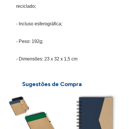
reciclado;
- Incluso esferográfica;
- Peso: 192g;
- Dimensões: 23 x 32 x 1,5 cm
Sugestões de Compra
Caso deseje dar uma olhada nos nossos
B
A
outros modelos de blocos de anotações
1
personalizados,
clique aqui