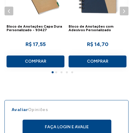
IMPORTANTE:
Consulte a aba personalização para saber
Bloco de Anotações Capa Dura
Bloco de Anotações com
Personalizado - 93427
Adesivos Personalizado
detalhes de como aplicar sua marca neste
produto.
R$ 17,55
R$ 14,70
COMPRAR
COMPRAR
Avaliar
Opiniões
FAÇA LOGIN E AVALIE