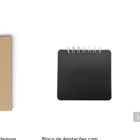
desivos
Bloco de Anotações com