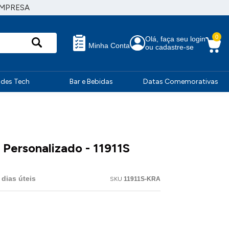
EMPRESA
0
Olá, faça seu login
Minha Conta
ou cadastre-se
ndes Tech
Bar e Bebidas
Datas Comemorativas
Personalizado - 11911S
dias úteis
SKU
11911S-KRA