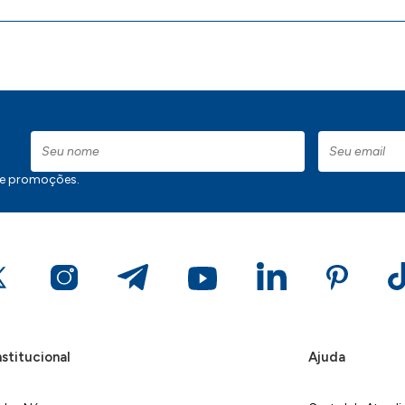
 e promoções.
nstitucional
Ajuda