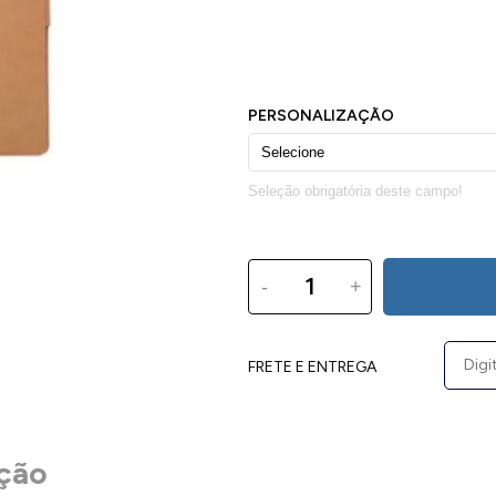
-
+
FRETE E ENTREGA
ção