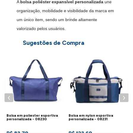
A
bolsa poliéster expansível personalizada
une
organização, mobilidade e visibilidade da marca em
um único item, sendo um brinde altamente
valorizado pelos usuários.
Sugestões de Compra
L
B
P
Bolsa em poliester esportiva
Bolsa em nylon esportiva
personalizada - 08230
personalizada - 08231