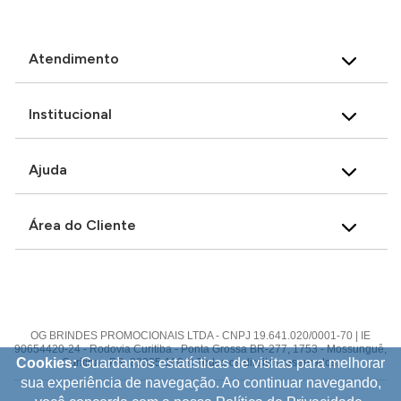
Atendimento
Institucional
Ajuda
Área do Cliente
OG BRINDES PROMOCIONAIS LTDA - CNPJ 19.641.020/0001-70 | IE
90654420-24 - Rodovia Curitiba - Ponta Grossa BR-277, 1753 - Mossunguê,
Cookies:
Guardamos estatísticas de visitas para melhorar
Curitiba - PR, 82305-100 © Todos os direitos reservados.
sua experiência de navegação. Ao continuar navegando,