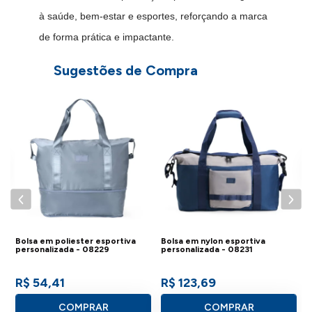
à saúde, bem-estar e esportes, reforçando a marca
de forma prática e impactante.
Sugestões de Compra
L
B
P
Bolsa em poliester esportiva
Bolsa em nylon esportiva
personalizada - 08229
personalizada - 08231
R$ 54,41
R$ 123,69
COMPRAR
COMPRAR