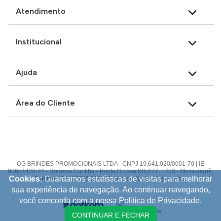
Atendimento
Institucional
Ajuda
Área do Cliente
OG BRINDES PROMOCIONAIS LTDA - CNPJ 19.641.020/0001-70 | IE
90654420-24 - Rodovia Curitiba - Ponta Grossa BR-277, 1753 - Mossunguê,
Cookies:
Guardamos estatísticas de visitas para melhorar
Curitiba - PR, 82305-100 © Todos os direitos reservados.
sua experiência de navegação. Ao continuar navegando,
você concorda com a nossa
Política de Privacidade
.
CONTINUAR E FECHAR