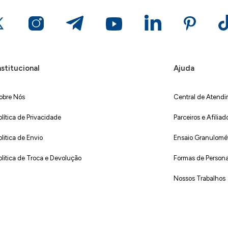
nstitucional
Ajuda
obre Nós
Central de Atend
olítica de Privacidade
Parceiros e Afiliad
olitica de Envio
Ensaio Granulométr
olitica de Troca e Devolução
Formas de Persona
Nossos Trabalhos