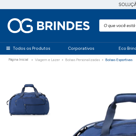
SOLUÇ
Todos os Produtos
Corporativos
Eco Brin
Viagem e Lazer
Bolsas Personalizadas
Bolsas Esportivas