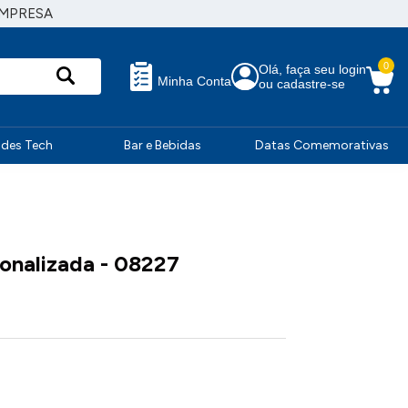
EMPRESA
0
Olá, faça seu login
Minha Conta
ou cadastre-se
ndes Tech
Bar e Bebidas
Datas Comemorativas
sonalizada - 08227