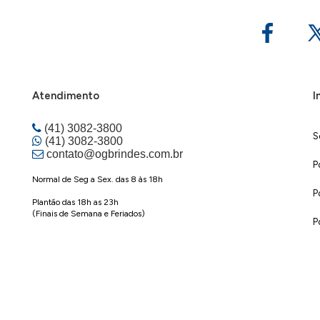
Atendimento
I
(41) 3082-3800
S
(41) 3082-3800
contato@ogbrindes.com.br
P
Normal de Seg a Sex. das 8 às 18h
P
Plantão das 18h as 23h
(Finais de Semana e Feriados)
P