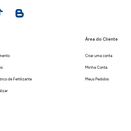
Área do Cliente
imento
Criar uma conta
os
Minha Conta
ico de Fertilizante
Meus Pedidos
lizar