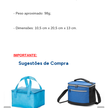
- Peso aproximado: 98g;
- Dimensões:
10,5 cm x 20,5 cm x 13 cm.
IMPORTANTE:
Consulte a aba personalização para saber detalhes
Sugestões de Compra
de como aplicar sua marca neste produto.
B
P