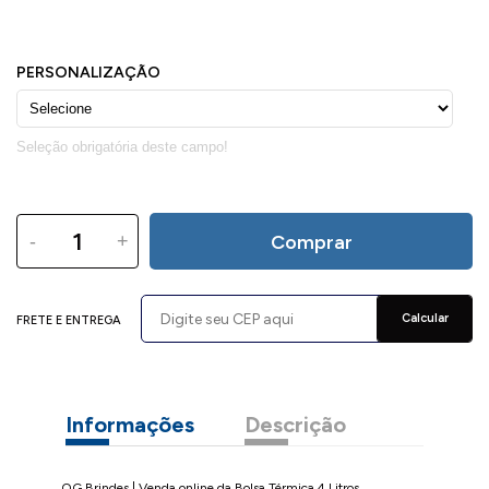
-
+
Comprar
Calcular
FRETE E ENTREGA
Informações
Descrição
OG Brindes | Venda online da Bolsa Térmica 4 Litros