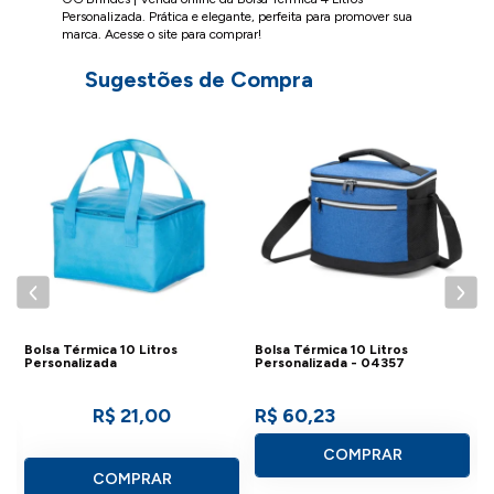
Personalizada. Prática e elegante, perfeita para promover sua
marca. Acesse o site para comprar!
Sugestões de Compra
Bolsa Térmica 10 Litros
Bolsa Térmica 10 Litros
B
Personalizada
Personalizada - 04357
P
R$ 21,00
R$ 60,23
COMPRAR
COMPRAR