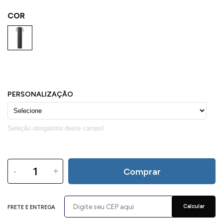
COR
-
+
Comprar
Calcular
FRETE E ENTREGA