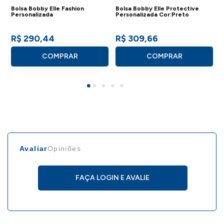
Bolsa Bobby Elle Fashion
Bolsa Bobby Elle Protective
B
Personalizada
Personalizada Cor:Preto
R$ 290,44
R$ 309,66
COMPRAR
COMPRAR
Avaliar
Opiniões
FAÇA LOGIN E AVALIE