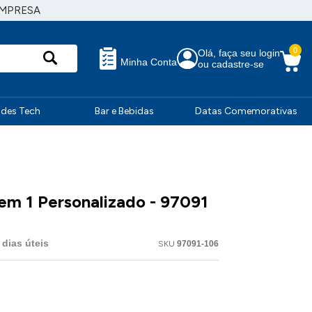
EMPRESA
0
Olá, faça seu login
Minha Conta
ou cadastre-se
ndes Tech
Bar e Bebidas
Datas Comemorativas
 em 1 Personalizado - 97091
dias úteis
SKU
97091-106