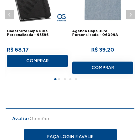
Caderneta Capa Dura
Agenda Capa Dura
A
Personalizada - 93596
Personalizada - 06099A
P
R$ 68,17
R$ 39,20
COMPRAR
COMPRAR
Avaliar
Opiniões
FAÇA LOGIN E AVALIE