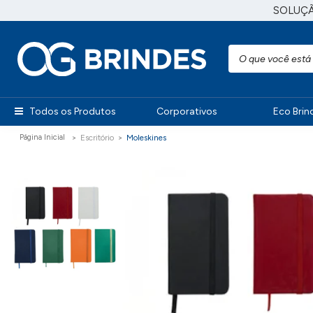
SOLUÇ
Todos os Produtos
Corporativos
Eco Brin
Escritório
Moleskines