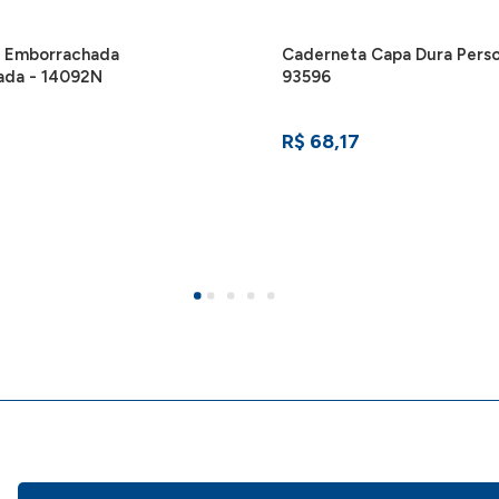
 Emborrachada
Caderneta Capa Dura Perso
zada - 14092N
93596
R$ 68,17