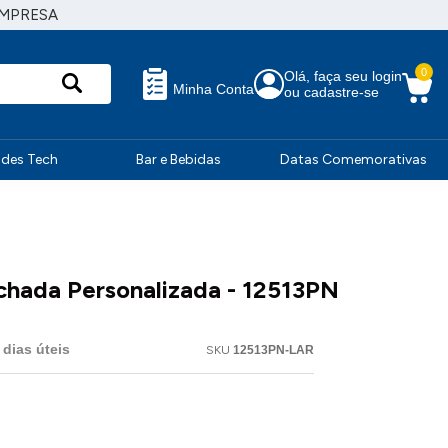
EMPRESA
0
Olá, faça seu login
Minha Conta
ou cadastre-se
ndes Tech
Bar e Bebidas
Datas Comemorativas
hada Personalizada - 12513PN
dias úteis
SKU
12513PN-LAR