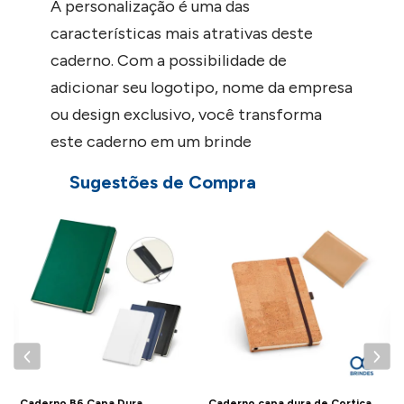
A personalização é uma das
características mais atrativas deste
caderno. Com a possibilidade de
adicionar seu logotipo, nome da empresa
ou design exclusivo, você transforma
este caderno em um brinde
personalizado, perfeito para presentear
Sugestões de Compra
colaboradores, clientes e parceiros de
negócios. É uma forma eficiente de
C
P
promover sua marca, transmitindo
profissionalismo e cuidado com o meio
ambiente.
Caderno B6 Capa Dura
Caderno capa dura de Cortiça