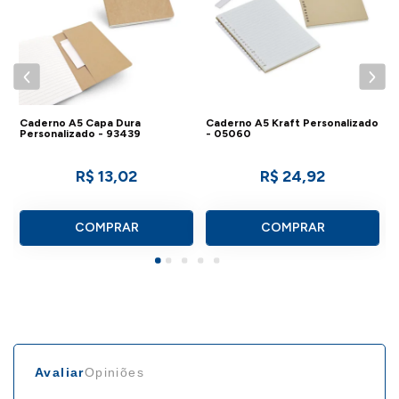
Caderno A5 Capa Dura
Caderno A5 Kraft Personalizado
C
Personalizado - 93439
- 05060
R$ 13,02
R$ 24,92
COMPRAR
COMPRAR
Avaliar
Opiniões