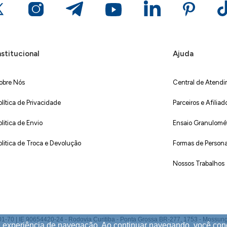
nstitucional
Ajuda
obre Nós
Central de Atend
olítica de Privacidade
Parceiros e Afiliad
olitica de Envio
Ensaio Granulométr
olitica de Troca e Devolução
Formas de Persona
Nossos Trabalhos
 IE 90654420-24 - Rodovia Curitiba - Ponta Grossa BR-277, 1753 - Mossunguê,
ua experiência de navegação. Ao continuar navegando, você co