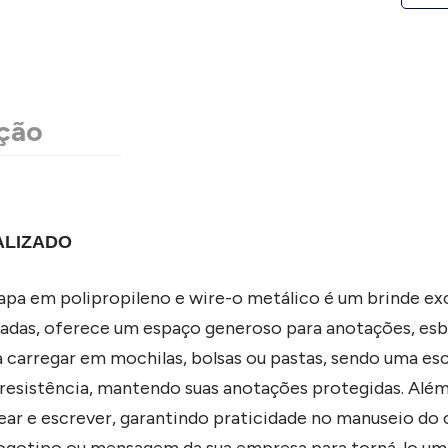
ção
ALIZADO
pa em polipropileno e wire-o metálico é um brinde exc
tadas, oferece um espaço generoso para anotações, es
carregar em mochilas, bolsas ou pastas, sendo uma escol
resistência, mantendo suas anotações protegidas. Além
ear e escrever, garantindo praticidade no manuseio do 
logotipo ou mensagem da sua empresa para torná-lo um