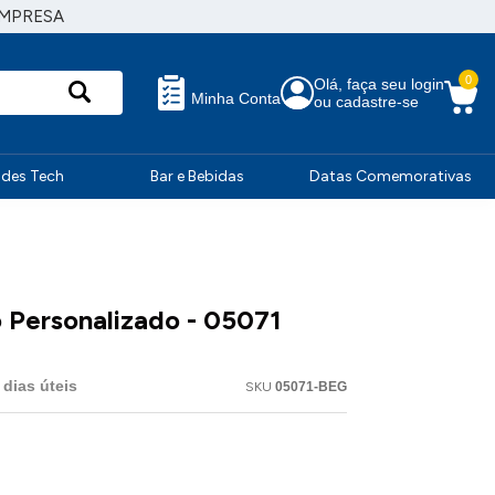
EMPRESA
0
Olá, faça seu login
Minha Conta
ou cadastre-se
ndes Tech
Bar e Bebidas
Datas Comemorativas
 Personalizado - 05071
dias úteis
SKU
05071-BEG