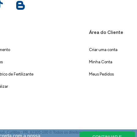
Área do Cliente
imento
Criar uma conta
os
Minha Conta
ico de Fertilizante
Meus Pedidos
lizar
 Curitiba - PR, 82305-100 © Todos os direitos reservados.
ncorda com a nossa