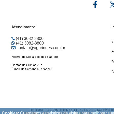
Atendimento
I
(41) 3082-3800
S
(41) 3082-3800
contato@ogbrindes.com.br
P
Normal de Seg a Sex. das 8 às 18h
P
Plantão das 18h as 23h
(Finais de Semana e Feriados)
P
OG BRINDES PROMOCIONAIS LTDA - CNPJ 19.641.020/0001-70 |
Cookies:
Guardamos estatísticas de visitas para melhorar s