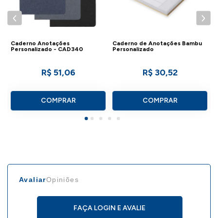
desconto para compras acima de 200
peças.
Caderno Anotações
Caderno de Anotações Bambu
C
DETALHES DO CADERNO
Personalizado - CAD340
Personalizado
P
- Total de paginas: 80 folhas
R$ 51,06
R$ 30,52
- Dimensões: 21,5 x 14,5 cm;
- Peso: 300g.
COMPRAR
COMPRAR
Caso deseje conhecer outros modelos
Avaliar
Opiniões
desse produto,
.
clique aqui
IMPORTANTE:
FAÇA LOGIN E AVALIE
Consulte a aba personalização para saber