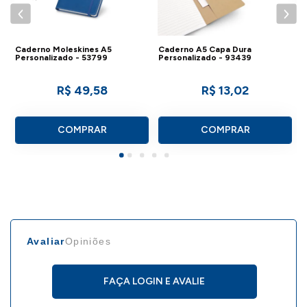
produção por diferentes fabricantes do mesmo
modelo.
Caderno Moleskines A5
Caderno A5 Capa Dura
Personalizado - 53799
Personalizado - 93439
Caso deseje conhecer outros modelos desse
R$ 49,58
R$ 13,02
produto,
clique aqui
.
COMPRAR
COMPRAR
Avaliar
Opiniões
FAÇA LOGIN E AVALIE