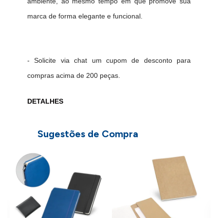
ambiente, ao mesmo tempo em que promove sua
marca de forma elegante e funcional.
- Solicite via chat um cupom de desconto para
compras acima de 200 peças.
DETALHES
- Material: Capa dura em poliéster 100% reciclado
Sugestões de Compra
(100% rPET) com cantos redondos e folhas
pautadas;
C
-
- Dimensões: 143 x 211 mm
- Peso: 255g.
Medidas, peso e cores podem variar devido à