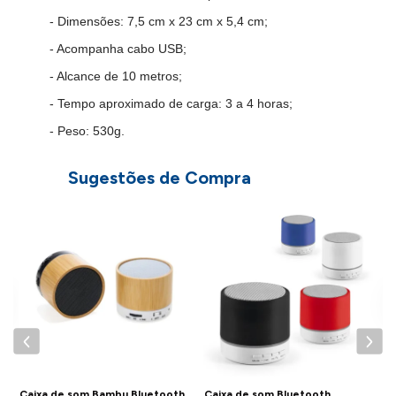
- Dimensões: 7,5 cm x 23 cm x 5,4 cm;
- Acompanha cabo USB;
- Alcance de 10 metros;
- Tempo aproximado de carga: 3 a 4 horas;
- Peso: 530
g.
Sugestões de Compra
IMPORTANTE:
C
P
Consulte a aba personalização para saber detalhes de como
aplicar sua marca neste produto.
Caixa de som Bambu Bluetooth
Caixa de som Bluetooth