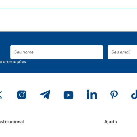
 e promoções.
nstitucional
Ajuda