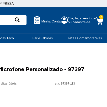
EMPRESA
0
Olá, faça seu login
Minha Conta
ou cadastre-se
ndes Tech
Bar e Bebidas
Datas Comemorativas
icrofone Personalizado - 97397
dias úteis
SKU
97397-113