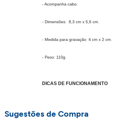
- Acompanha cabo.
- Dimensões: 8,3 cm x 5,6 cm.
- Medida para gravação: 4 cm x 2 cm.
- Peso: 110g.
DICAS DE FUNCIONAMENTO
Para carregar a bateria basta conectar ao usb 
Sugestões de Compra
completa a luz se apagará.
Para ligar basta segurar o botão on/off em tor