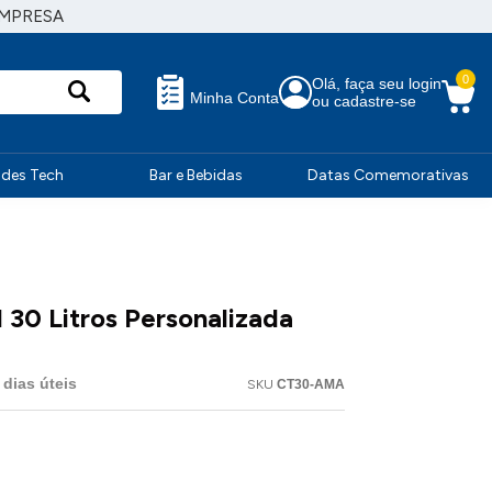
EMPRESA
0
Olá, faça seu login
Minha Conta
ou cadastre-se
ndes Tech
Bar e Bebidas
Datas Comemorativas
 30 Litros Personalizada
dias úteis
SKU
CT30-AMA