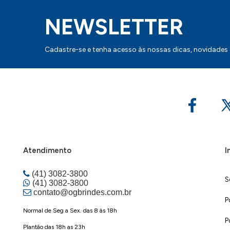
NEWSLETTER
Cadastre-se e tenha acesso às nossas dicas, novidades
Atendimento
I
(41) 3082-3800
S
(41) 3082-3800
contato@ogbrindes.com.br
P
Normal de Seg a Sex. das 8 às 18h
P
Plantão das 18h as 23h