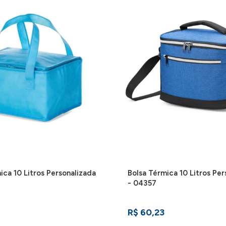
gurar o botão). Possui play/pause no centro e botão com desenho de
aber detalhes de como aplicar sua marca neste produto
ica 10 Litros Personalizada
Bolsa Térmica 10 Litros Per
- 04357
R$ 60,23