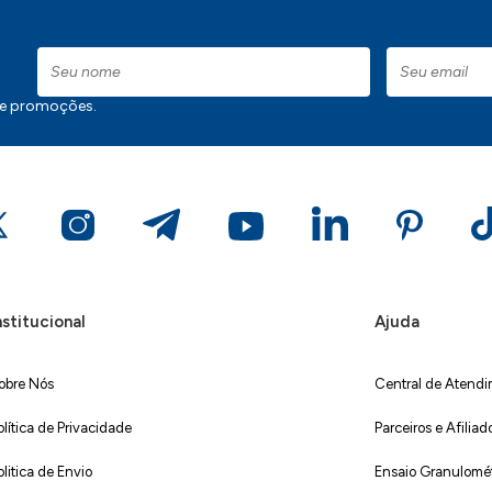
 e promoções.
nstitucional
Ajuda
obre Nós
Central de Atend
olítica de Privacidade
Parceiros e Afiliad
olitica de Envio
Ensaio Granulométr