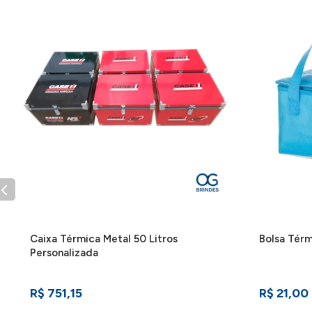
também serve para aumentar o volume, basta se
ligações.
IMPORTANTE:
Consulte a aba personalização para s
Caixa Térmica Metal 50 Litros
Bolsa Térm
Personalizada
R$ 751,15
R$ 21,00