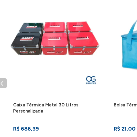
também serve para aumentar o volume, basta se
ligações.
IMPORTANTE:
Consulte a aba personalização para s
Caixa Térmica Metal 30 Litros
Bolsa Térm
Personalizada
R$ 686,39
R$ 21,00