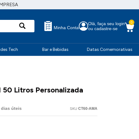
EMPRESA
0
Olá, faça seu login
Minha Conta
ou cadastre-se
ndes Tech
Bar e Bebidas
Datas Comemorativas
 50 Litros Personalizada
dias úteis
SKU
CT60-AMA