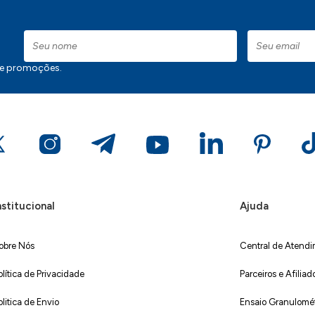
 e promoções.
nstitucional
Ajuda
obre Nós
Central de Atend
olítica de Privacidade
Parceiros e Afiliad
olitica de Envio
Ensaio Granulométr