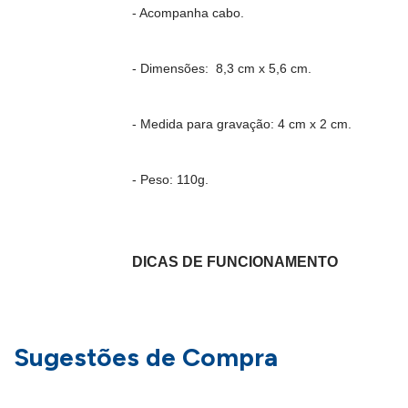
- Acompanha cabo.
- Dimensões: 8,3 cm x 5,6 cm.
- Medida para gravação: 4 cm x 2 cm.
- Peso: 110g.
DICAS DE FUNCIONAMENTO
Para carregar a bateria basta conectar ao usb 
Sugestões de Compra
completa a luz se apagará.
Para ligar basta segurar o botão on/off em tor