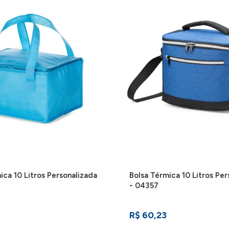
gurar o botão). Possui play/pause no centro e botão com desenho de
aber detalhes de como aplicar sua marca neste produto
ica 10 Litros Personalizada
Bolsa Térmica 10 Litros Per
- 04357
R$ 60,23