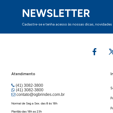
NEWSLETTER
Cadastre-se e tenha acesso às nossas dicas, novidades
Atendimento
I
(41) 3082-3800
S
(41) 3082-3800
contato@ogbrindes.com.br
P
Normal de Seg a Sex. das 8 às 18h
P
Plantão das 18h as 23h