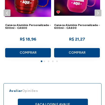
Caneca Alumínio Personalizada -
Caneca Alumínio Personalizada -
500ml - CA500
600ml - CA600
R$ 18,96
R$ 21,27
COMPRAR
COMPRAR
Avaliar
Opiniões
FAÇA LOGIN E AVALIE