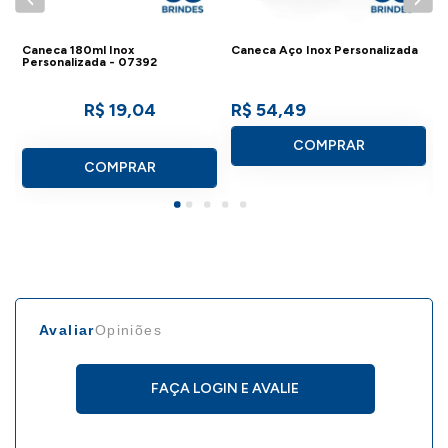
Caneca 180ml Inox
Caneca Aço Inox Personalizada
C
Personalizada - 07392
-
R$ 19,04
R$ 54,49
COMPRAR
COMPRAR
Avaliar
Opiniões
FAÇA LOGIN E AVALIE