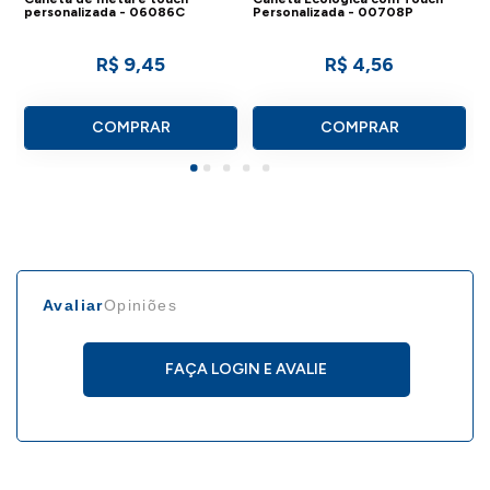
personalizada - 06086C
Personalizada - 00708P
Medidas, peso e cores podem variar
R$ 9,45
R$ 4,56
devido à produção por diferentes
fabricantes do mesmo modelo.
COMPRAR
COMPRAR
Caso deseje conhecer outros modelos
desse produto,
.
clique aqui
IMPORTANTE:
Consulte a aba personalização para saber
detalhes de como aplicar sua marca neste
Avaliar
Opiniões
produto.
FAÇA LOGIN E AVALIE