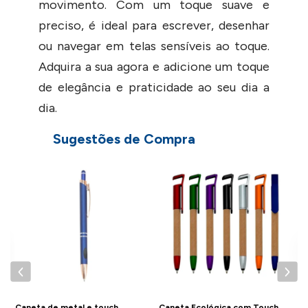
movimento. Com um toque suave e
preciso, é ideal para escrever, desenhar
ou navegar em telas sensíveis ao toque.
Adquira a sua agora e adicione um toque
de elegância e praticidade ao seu dia a
dia.
Sugestões de Compra
- Solicite via chat um cupom de
desconto para compras acima de 200
C
c
peças.
DETALHES
- Material: Plastico;
- Dimensões: 1,4x14,9cm;
- Peso: 11g;
Caneta de metal e touch
Caneta Ecológica com Touch