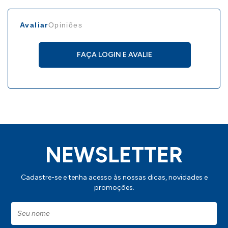
IMPORTANTE:
Avaliar
Opiniões
Consulte a aba personalização para saber detalhes
de como aplicar sua marca neste produto.
FAÇA LOGIN E AVALIE
NEWSLETTER
Cadastre-se e tenha acesso às nossas dicas, novidades e
promoções.