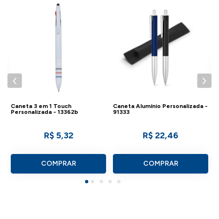
sofisticada para seus clientes e parceiros
C
9
de negócios.
- Solicite via chat um cupom de
desconto para compras acima de 200
peças.
Caneta 3 em 1 Touch
Caneta Alumínio Personalizada -
Personalizada - 13362b
91333
DETALHE DA CANETA DE MADEIRA
R$ 5,32
R$ 22,46
- Material: Madeira;
COMPRAR
COMPRAR
- Dimensões: 15 x ø1cm;
- Peso: 9g.