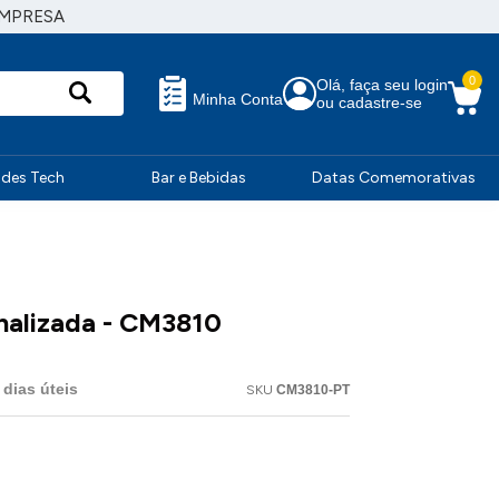
EMPRESA
0
Olá, faça seu login
Minha Conta
ou cadastre-se
ndes Tech
Bar e Bebidas
Datas Comemorativas
nalizada - CM3810
dias úteis
SKU
CM3810-PT