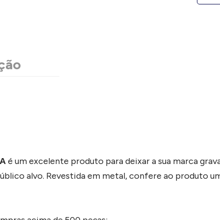
ção
é um excelente produto para deixar a sua marca gra
DA
 público alvo. Revestida em metal, confere ao produto um
ompras acima de 500 peças;