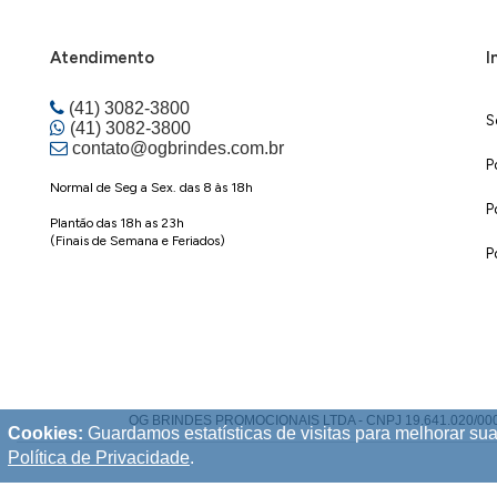
Atendimento
I
(41) 3082-3800
S
(41) 3082-3800
contato@ogbrindes.com.br
P
Normal de Seg a Sex. das 8 às 18h
P
Plantão das 18h as 23h
(Finais de Semana e Feriados)
P
OG BRINDES PROMOCIONAIS LTDA - CNPJ 19.641.020/0001-70 |
Cookies:
Guardamos estatísticas de visitas para melhorar s
Política de Privacidade
.