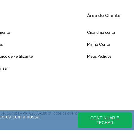
Área do Cliente
imento
Criar uma conta
os
Minha Conta
ico de Fertilizante
Meus Pedidos
lizar
 Curitiba - PR, 82305-100 © Todos os direitos reservados.
ncorda com a nossa
CONTINUAR E
FECHAR