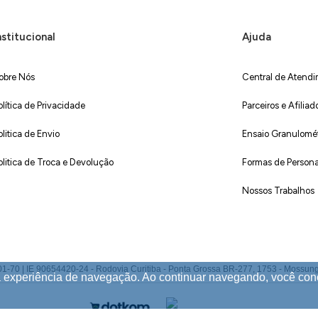
nstitucional
Ajuda
obre Nós
Central de Atend
olítica de Privacidade
Parceiros e Afiliad
olitica de Envio
Ensaio Granulométr
olitica de Troca e Devolução
Formas de Persona
Nossos Trabalhos
 IE 90654420-24 - Rodovia Curitiba - Ponta Grossa BR-277, 1753 - Mossunguê,
ua experiência de navegação. Ao continuar navegando, você co