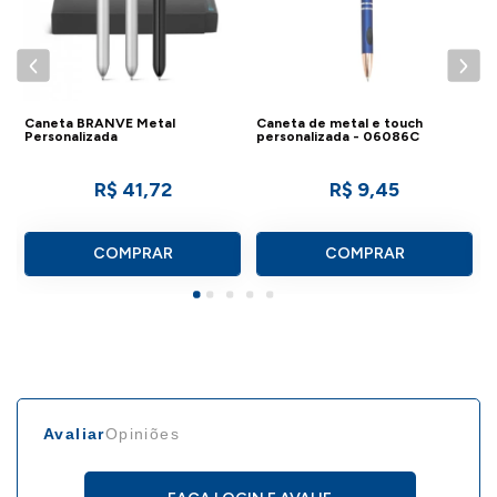
a
Caneta BRANVE Metal
Caneta de metal e touch
C
Personalizada
personalizada - 06086C
-
R$ 41,72
R$ 9,45
COMPRAR
COMPRAR
Avaliar
Opiniões