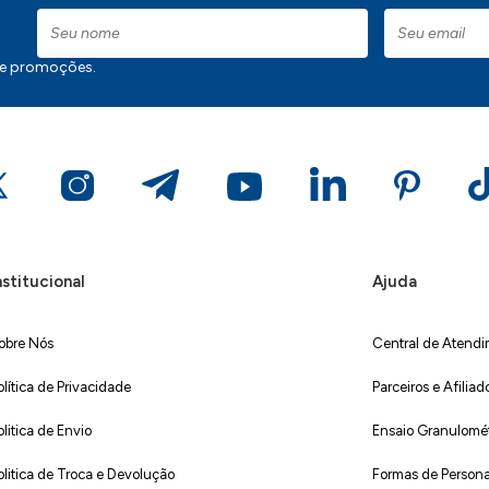
 e promoções.
nstitucional
Ajuda
obre Nós
Central de Atend
olítica de Privacidade
Parceiros e Afiliad
olitica de Envio
Ensaio Granulométr
olitica de Troca e Devolução
Formas de Persona