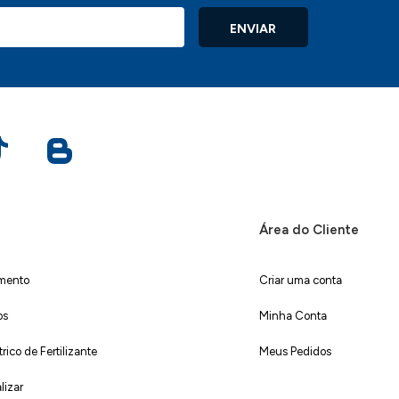
ENVIAR
Área do Cliente
imento
Criar uma conta
os
Minha Conta
ico de Fertilizante
Meus Pedidos
lizar