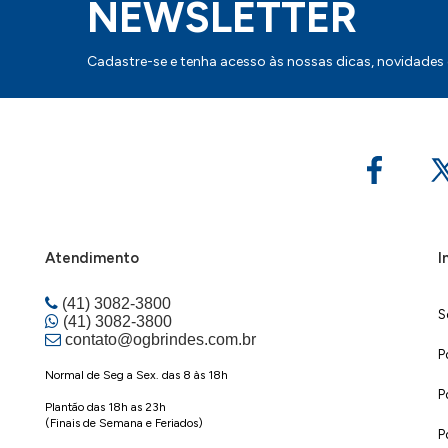
NEWSLETTER
Cadastre-se e tenha acesso às nossas dicas, novidades
Atendimento
I
(41) 3082-3800
S
(41) 3082-3800
contato@ogbrindes.com.br
P
Normal de Seg a Sex. das 8 às 18h
P
Plantão das 18h as 23h
(Finais de Semana e Feriados)
P