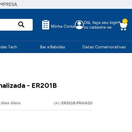
EMPRESA
0
Olá, faça seu login
Minha Conta
ou cadastre-se
ndes Tech
Bar e Bebidas
Datas Comemorativas
nalizada - ER201B
dias úteis
SKU
ER201B-PRA/AZU