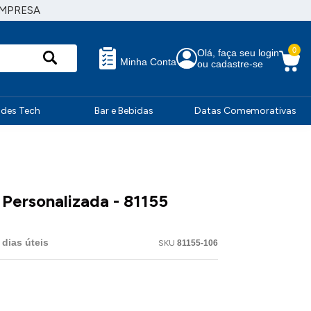
EMPRESA
0
Olá, faça seu login
Minha Conta
ou cadastre-se
ndes Tech
Bar e Bebidas
Datas Comemorativas
 Personalizada - 81155
dias úteis
SKU
81155-106