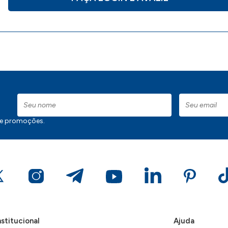
 e promoções.
nstitucional
Ajuda