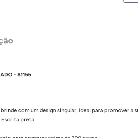
ção
ADO - 81155
brinde com um design singular, ideal para promover a s
Escrita preta.
conto para compras acima de 300 peças.