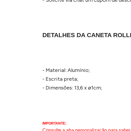
DETALHES DA CANETA ROLL
- Material: Alumínio;
- Escrita preta;
- Dimensões: 13,6 x ø1cm;
IMPORTANTE:
Consulte a aba personalização para saber