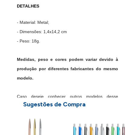
DETALHES
- Material: Metal;
- Dimensões: 1,4x14,2 cm
- Peso: 18g.
Medidas, peso e cores podem variar devido à
produção por diferentes fabricantes do mesmo
modelo.
Caso deseje conhecer outros modelos desse
Sugestões de Compra
produto,
clique aqui
.