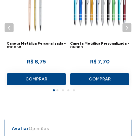
 -
Caneta Metálica Personalizada -
Caneta Metálica Personalizada -
C
01006B
06088
8
R$ 8,75
R$ 7,70
COMPRAR
COMPRAR
Avaliar
Opiniões