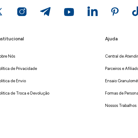
nstitucional
Ajuda
obre Nós
Central de Atend
olítica de Privacidade
Parceiros e Afiliad
olitica de Envio
Ensaio Granulométr
olitica de Troca e Devolução
Formas de Persona
Nossos Trabalhos