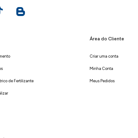
Área do Cliente
imento
Criar uma conta
os
Minha Conta
ico de Fertilizante
Meus Pedidos
lizar