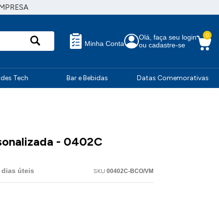
EMPRESA
0
Olá, faça seu login
Minha Conta
ou cadastre-se
ndes Tech
Bar e Bebidas
Datas Comemorativas
sonalizada - 0402C
dias úteis
SKU
00402C-BCO/VM