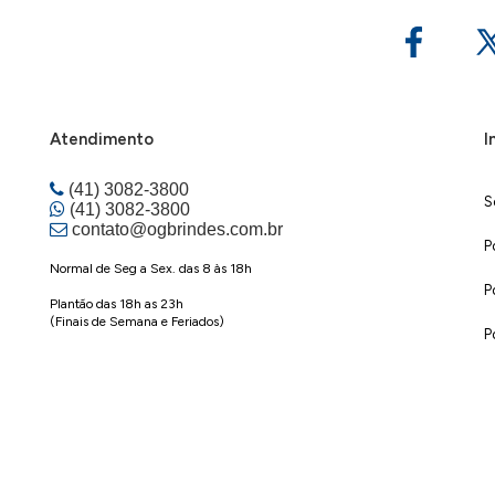
Atendimento
I
(41) 3082-3800
S
(41) 3082-3800
contato@ogbrindes.com.br
P
Normal de Seg a Sex. das 8 às 18h
P
Plantão das 18h as 23h
(Finais de Semana e Feriados)
P