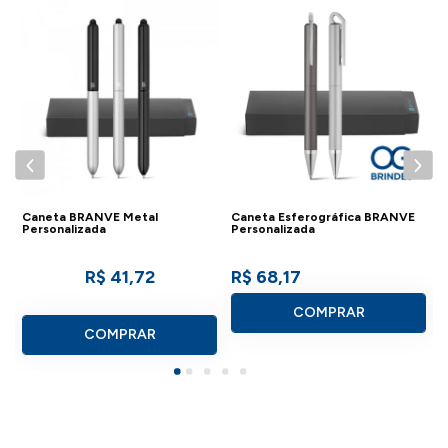
Consulte a aba personalização para saber detalhes
de como aplicar sua marca neste produto.
Caneta BRANVE Metal
Caneta Esferográfica BRANVE
C
Personalizada
Personalizada
P
R$ 41,72
R$ 68,17
COMPRAR
COMPRAR