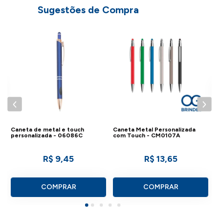
Sugestões de Compra
C
c
Caneta de metal e touch
Caneta Metal Personalizada
personalizada - 06086C
com Touch - CM0107A
R$ 9,45
R$ 13,65
COMPRAR
COMPRAR