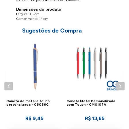
como brinde para clientes e colaboradores.
Dimensões do produto
Largura: 1,5 cm
Comprimento: 14 cm
Sugestões de Compra
C
c
Caneta de metal e touch
Caneta Metal Personalizada
personalizada - 06086C
com Touch - CM0107A
R$ 9,45
R$ 13,65