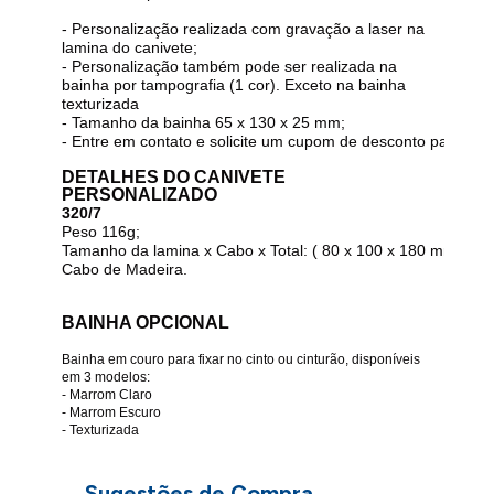
- Personalização realizada com gravação a laser na
lamina do canivete;
- Personalização também pode ser realizada na
bainha por tampografia (1 cor). Exceto na bainha
texturizada
- Tamanho da bainha 65 x 130 x 25 mm;
-
Entre em contato e solicite um cupom de desconto para ped
DETALHES DO CANIVETE
PERSONALIZADO
320/7
Peso 116g;
Tamanho da lamina x Cabo x Total: ( 80 x 100 x 180 mm )
Cabo de Madeira.
BAINHA OPCIONAL
Bainha em couro para fixar no cinto ou cinturão, disponíveis
em 3 modelos:
- Marrom Claro
- Marrom Escuro
- Texturizada
Sugestões de Compra