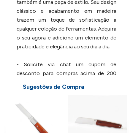
também é uma peça de estilo. Seu design
clássico e acabamento em madeira
trazem um toque de sofisticação a
qualquer coleção de ferramentas. Adquira
o seu agora e adicione um elemento de
praticidade e elegância ao seu dia a dia.
- Solicite via chat um cupom de
desconto para compras acima de 200
peças.
Sugestões de Compra
DETALHES
C
P
- Tamanho da lâmina: 2,75 polegadas;
- Dimensões: Fechado: 9 x 2,2cm | Aberto
16,5 x 2,2cm