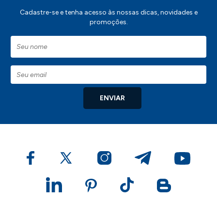
- Peso: 101g.
Cadastre-se e tenha acesso às nossas dicas, novidades e
promoções.
IMPORTANTE:
Consulte a aba personalização para saber detalhes
de como aplicar sua marca neste produto.
ENVIAR
-