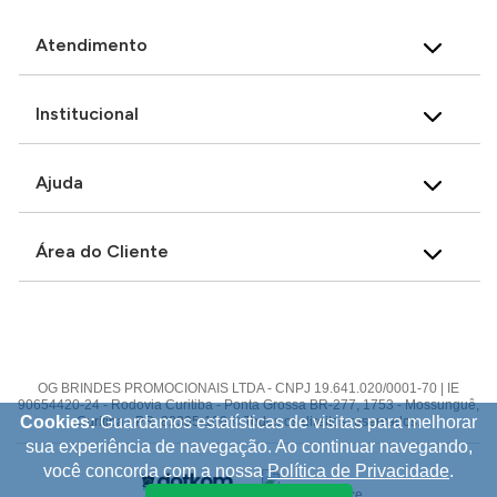
Atendimento
Institucional
Ajuda
Área do Cliente
OG BRINDES PROMOCIONAIS LTDA - CNPJ 19.641.020/0001-70 | IE
90654420-24 - Rodovia Curitiba - Ponta Grossa BR-277, 1753 - Mossunguê,
Cookies:
Guardamos estatísticas de visitas para melhorar
Curitiba - PR, 82305-100 © Todos os direitos reservados.
sua experiência de navegação. Ao continuar navegando,
você concorda com a nossa
Política de Privacidade
.