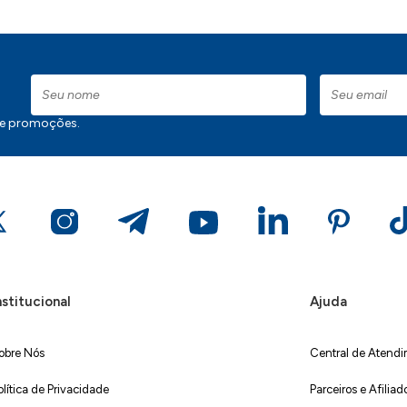
 e promoções.
nstitucional
Ajuda
obre Nós
Central de Atend
olítica de Privacidade
Parceiros e Afiliad