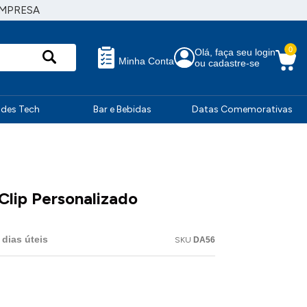
EMPRESA
0
Olá, faça seu login
Minha Conta
ou cadastre-se
ndes Tech
Bar e Bebidas
Datas Comemorativas
Clip Personalizado
dias úteis
SKU
DA56