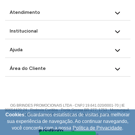
Atendimento
Institucional
Ajuda
Área do Cliente
OG BRINDES PROMOCIONAIS LTDA - CNPJ 19.641.020/0001-70 | IE
90654420-24 - Rodovia Curitiba - Ponta Grossa BR-277, 1753 - Mossunguê,
Cookies:
Guardamos estatísticas de visitas para melhorar
Curitiba - PR, 82305-100 © Todos os direitos reservados.
sua experiência de navegação. Ao continuar navegando,
você concorda com a nossa
Política de Privacidade
.