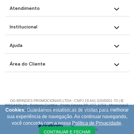
Atendimento
Institucional
Ajuda
Área do Cliente
OG BRINDES PROMOCIONAIS LTDA - CNPJ 19.641.020/0001-70 | IE
90654420-24 - Rodovia Curitiba - Ponta Grossa BR-277, 1753 - Mossunguê,
Cookies:
Guardamos estatísticas de visitas para melhorar
Curitiba - PR, 82305-100 © Todos os direitos reservados.
sua experiência de navegação. Ao continuar navegando,
você concorda com a nossa
Política de Privacidade
.
CONTINUAR E FECHAR