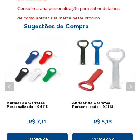
Consulte a aba personalização para saber detalhes
de como aplicar sua marca neste produto.
Sugestões de Compra
A
P
Abridor de Garrafas
Abridor de Garrafas
Personalizado - 94115
Personalizado - 94118
R$ 7,11
R$ 5,13
COMPRAR
COMPRAR